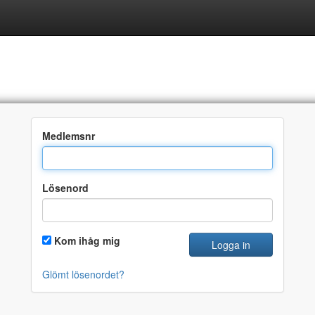
 in
Medlemsnr
Lösenord
Kom ihåg mig
Logga in
Glömt lösenordet?