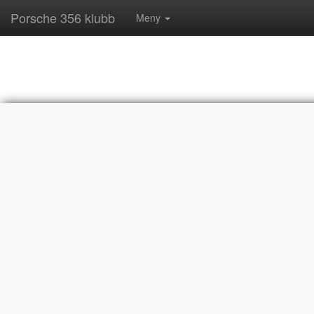
Porsche 356 klubb
Meny
Logga